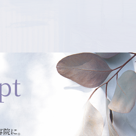
pt
容院に。